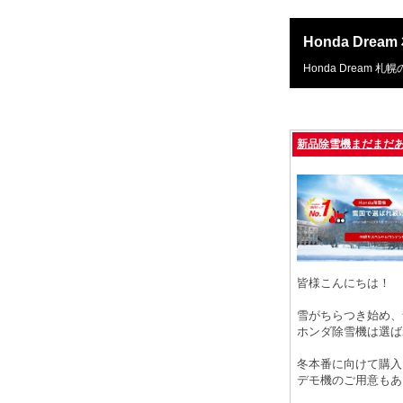
Honda Drea
Honda Dream 
新品除雪機まだまだ
皆様こんにちは！
雪がちらつき始め、
ホンダ除雪機は選ば
冬本番に向けて購入
デモ機のご用意もあ