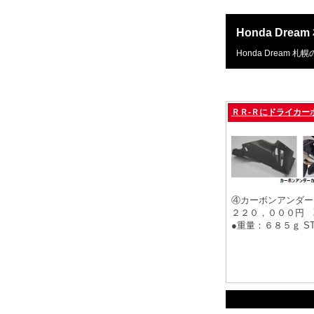
Honda Drea
Honda Dream 
ＲＲ-Ｒにドライカー
④カーボンアンダー
２２０，０００円 
●重量：６８５ｇ S