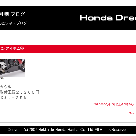
m 札幌 ブログ
札幌のビジネスブログ
ボンアイテム④
カウル
取付工賃２，２００円
TD比：－２５％
2020年06月13日(土)10時20分
Twee
Copyright(c) 2007.Hokkaido-Honda Hanbai Co., Ltd. All Rights Reserved.