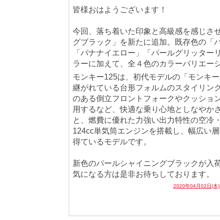
皆様おはようございます！
今回、落ち着いた印象と高級感を感じさ
グブラック」を新たに追加。既存色の「
「バナナイエロー」「パールグリッター
ラーに加えて、全４色のカラーバリエー
モンキー125は、初代モデルの「モンキー
継がれている台形フォルムのスタイリン
のある倒立フロントフォークやクッショ
用するなど、快適な乗り心地としなやか
と、燃費に優れた力強い出力特性の空冷・
124cc単気筒エンジンを搭載し、幅広い
得ているモデルです。
新色のパールシャイニングブラックが入
気になる方は是非お待ちしております。
2020年04月02日(木