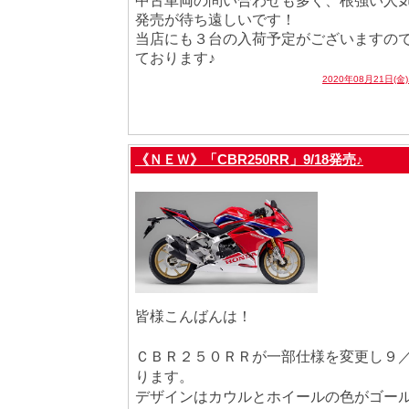
中古車両の問い合わせも多く、根強い人
発売が待ち遠しいです！
当店にも３台の入荷予定がございますの
ております♪
2020年08月21日(金
《ＮＥＷ》「CBR250RR」9/18発売♪
皆様こんばんは！
ＣＢＲ２５０ＲＲが一部仕様を変更し９
ります。
デザインはカウルとホイールの色がゴー