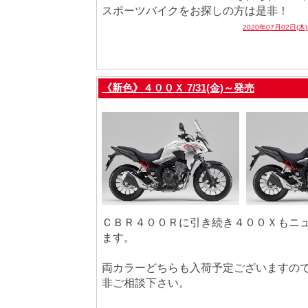
スポーツバイクをお探しの方は是非！
2020年07月02日(木
《新色》４００Ｘ 7/31(金)～発売
ＣＢＲ４００Ｒに引き続き４００Ｘもニ
ます。
両カラーどちらも入荷予定ございますの
非ご相談下さい。