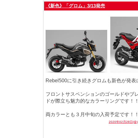
《新色》「グロム」3/13発売
Rebel500に引き続きグロムも新色が発
フロントサスペンションのゴールドやブ
ドが際立ち魅力的なカラーリングです！
両カラーとも３月中旬の入荷予定です！
2020年02月28日(金