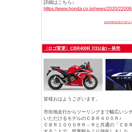
詳細はこちら↓
https://www.honda.co.jp/news/2020/22006
2020年06月27日(土
〈ロゴ変更〉CBR400R 7/31(金)～発売
皆様おはようございます。
市街地走行からツーリングまで幅広いシ
いただけるモデルのＣＢＲ４００Ｒ♪
ＣＢＲ１０００ＲＲ－Ｒと共通の「ＣＢ
することで、世界観をより強化しました